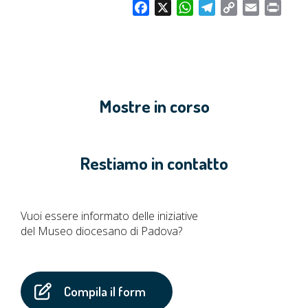
F
X
W
T
C
E
P
a
h
e
o
m
r
c
a
l
p
a
i
e
t
e
y
i
n
b
s
g
L
l
t
o
A
r
i
Mostre in corso
o
p
a
n
k
p
m
k
Restiamo in contatto
Vuoi essere informato delle iniziative
del Museo diocesano di Padova?
Compila il form