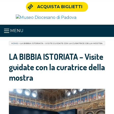
Skip
ACQUISTA BIGLIETTI
to
content
MENU
HOME
»
LA BIBBIA ISTORIATA – VISITE GUIDATE CON LA CURATRICE DELLA MOSTRA
LA BIBBIA ISTORIATA – Visite
guidate con la curatrice della
mostra