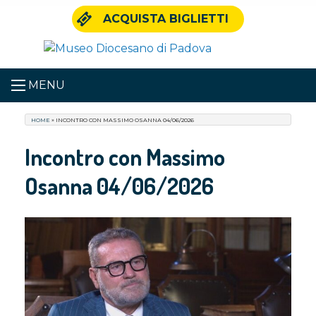
Skip
ACQUISTA BIGLIETTI
to
content
MENU
HOME
»
INCONTRO CON MASSIMO OSANNA 04/06/2026
Incontro con Massimo
Osanna 04/06/2026